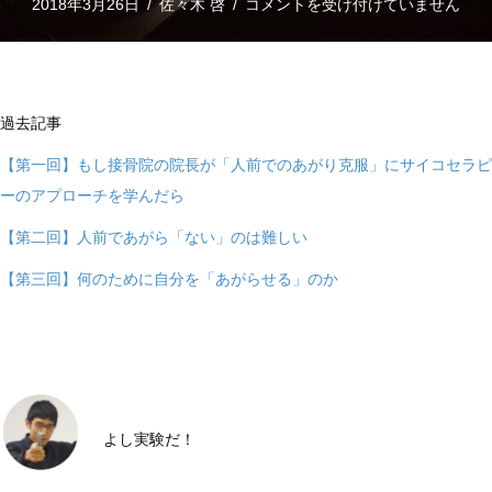
【も
2018年3月26日
/
佐々木 啓
/
コメントを受け付けていません
し
サ
イ
過去記事
コ・
第
【第一回】もし接骨院の院長が「人前でのあがり克服」にサイコセラピ
四
ーのアプローチを学んだら
回】
【第二回】人前であがら「ない」のは難しい
あ
【第三回】何のために自分を「あがらせる」のか
が
れ
た
ら
オ
メ
よし実験だ！
デ