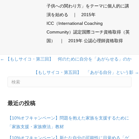
子供への関わり方」をテーマに個人的に講
演を始める ｜ 2015年
ICC（International Coaching
Community）認定国際コーチ資格取得（英
国） ｜ 2019年 公認心理師資格取得
Posts
← 【もしサイコ・第三回】 何のために自分を「あがらせる」のか
navigation
【もしサイコ・第五回】 「あがる自分」という影 →
最近の投稿
【10%オフキャンペーン】問題を抱えた家族を支援するために
「家族支援・家族療法」教材
【10%オフキャンペーン】新たな自分の可能性に目覚める「ゲ