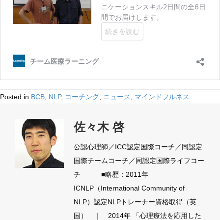
Posted in
BCB
,
NLP
,
コーチング
,
ニュース
,
マインドフルネス
佐々木 啓
公認心理師／ICC認定国際コーチ／同認定
国際チームコーチ／同認定国際ライフコー
チ ■略歴：2011年
ICNLP（International Community of
NLP）認定NLPトレーナー資格取得（英
国） ｜ 2014年 「心理療法を応用した