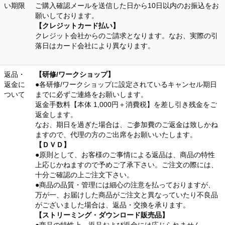
い期限
ご購入確認メールを送信した日から10日以内のお振込をお
願いしております。
【クレジットカード払い】
クレジット会社からのご請求となります。なお、実際の引
落日はカード会社により異なります。
返品・
【研修/ワークショップ】
返金に
●各研修/ワークショップに設定されているキャンセル期日
ついて
までに必ずご連絡をお願いします。
返金手数料【本体 1,000円＋消費税】を差し引き残金をご
返金します。
なお、期日を過ぎた場合は、ご参加費のご返金は致しかね
ますので、代理の方のご出席をお願いいたします。
【ＤＶＤ】
●原則として、お客様のご事情による返品は、商品の特性
上応じかねますので予めご了承下さい。ご注文の際には、
十分ご確認の上ご注文下さい。
●商品の品質・管理には細心の注意を払っておりますが、
万が一、お届けした商品がご注文と異なっていたり不良品
がございました場合は、返品・交換を承ります。
【ストリーミング・ダウンロード販売品】