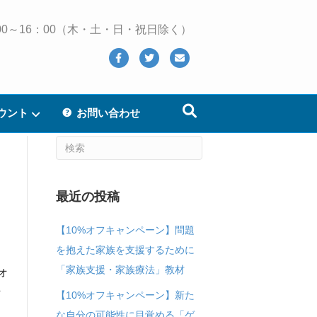
 10：00～16：00（木・土・日・祝日除く）
Facebook
Twitter
Email
ウント
お問い合わせ
最近の投稿
【10%オフキャンペーン】問題
を抱えた家族を支援するために
「家族支援・家族療法」教材
オ
オ
【10%オフキャンペーン】新た
な自分の可能性に目覚める「ゲ