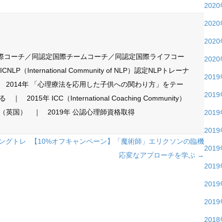
202
202
202
国際コーチ／同認定国際チームコーチ／同認定国際ライフコー
202
P（International Community of NLP）認定NLPトレーナ
201
 2014年 「心理療法を応用した子供への関わり方」をテー
201
15年 ICC（International Coaching Community）
英国） ｜ 2019年 公認心理師資格取得
201
201
チングトレ
【10%オフキャンペーン】「魔術師」エリクソンの臨機
201
応変なアプローチを学ぶ →
201
201
201
201