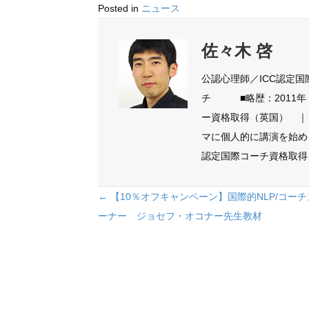
Posted in
ニュース
佐々木 啓
公認心理師／ICC認定
チ ■略歴：2011年 ICNL
ー資格取得（英国） ｜
マに個人的に講演を始める ｜ 20
認定国際コーチ資格取得（
Posts
← 【10％オフキャンペーン】国際的NLP/コー
navigation
ーナー ジョセフ・オコナー先生教材