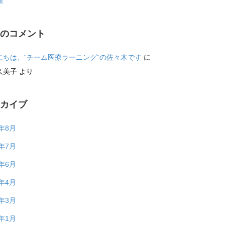
類
近のコメント
にちは、“チーム医療ラーニング”の佐々木です
に
久美子
より
ーカイブ
6年8月
6年7月
6年6月
6年4月
6年3月
6年1月