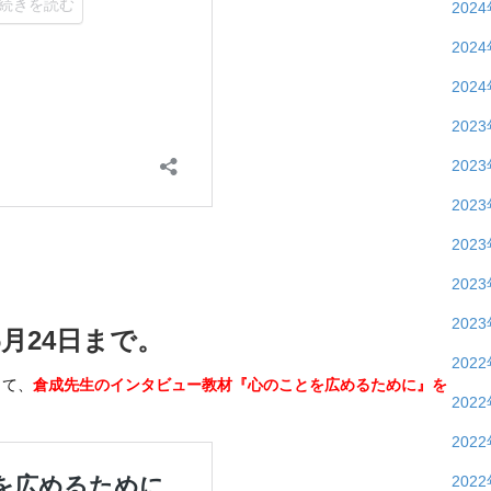
202
202
202
202
202
202
202
202
202
月24日まで。
202
して、
倉成先生のインタビュー教材『心のことを広めるために』を
202
202
202