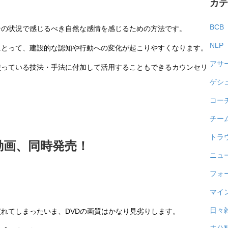
カ
処
理
BCB
その状況で感じるべき自然な感情を感じるための方法です。
法」
NLP
にとって、建設的な認知や行動への変化が起こりやすくなります。
～
アサ
頭
使っている技法・手法に付加して活用することもできるカウンセリ
で
ゲシ
は
コー
わ
チー
か
っ
トラ
動画、同時発売！
て
ニュ
い
フォ
て
マイ
も、
変
日々
れてしまったいま、DVDの画質はかなり見劣りします。
わ