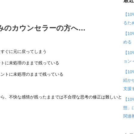
最
ー
ン】
【1
倉
るた
悩みのカウンセラーの方へ…
成
【1
央
める
先
たすぐに元に戻ってしまう
【1
生
ョン
ントに未処理のままで残っている
の
『心
【1
エントに未処理のままで残っている
の
続か
傷
支援
から、不快な感情が残ったままでは不合理な思考の修正は難しいと
を
【1
癒
態」
す
関連
。
「感
情