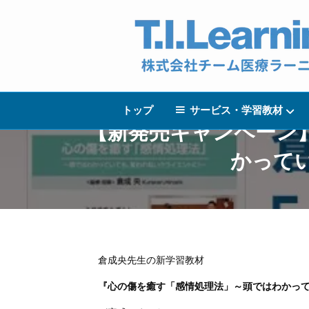
トップ
サービス・学習教材
【新発売キャンペーン
かって
倉成央先生の新学習教材
『心の傷を癒す「感情処理法」～頭ではわかっ