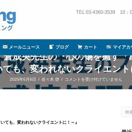
TEL 03-4360-3539
メールニュース
ブログ
カート
マイアカ
】倉成央先生の『心の傷を癒す「
いても、変われないクライエント
【新
2025年6月6日
/
佐々木 啓
/
コメントを受け付けていません
発
売
キ
ャ
ン
ていても、変われないクライエントに！～』
ペ