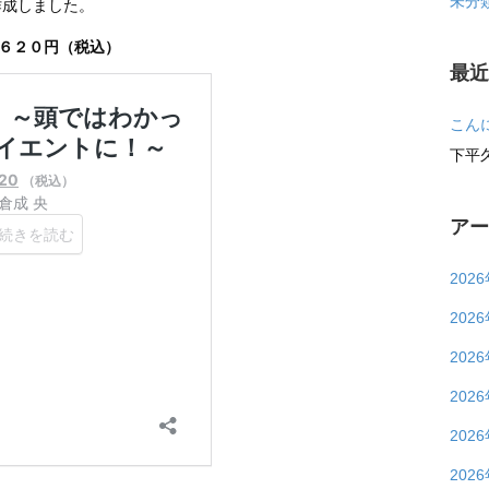
未分
作成しました。
れ
,６２０円（税込）
な
最
い
ク
こん
ラ
下平
イ
エ
ア
ン
ト
202
に！
202
～』
は
202
202
202
202