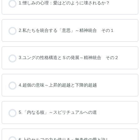
1.憎しみの心理：愛はどのように壊されるか？
2.私たちを統合する「意思」～精神統合 その１
3.ユングの性格構造とＳの発展～精神統合 その２
4.超個の意味～上昇的超越と下降的超越
5.「内なる核」～スピリチュアルへの道
6.上位セルフの力を借りる～無条件の愛と許し