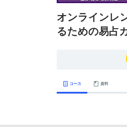
オンラインレ
るための易占
コース
資料