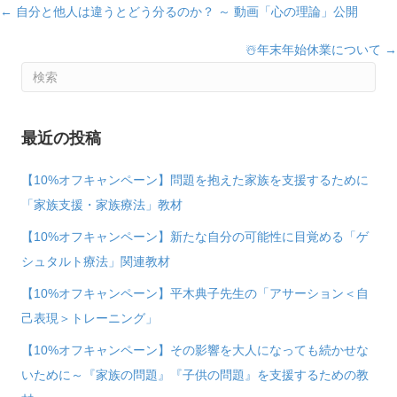
Posts
← 自分と他人は違うとどう分るのか？ ～ 動画「心の理論」公開
navigation
☃️年末年始休業について →
最近の投稿
【10%オフキャンペーン】問題を抱えた家族を支援するために
「家族支援・家族療法」教材
【10%オフキャンペーン】新たな自分の可能性に目覚める「ゲ
シュタルト療法」関連教材
【10%オフキャンペーン】平木典子先生の「アサーション＜自
己表現＞トレーニング」
【10%オフキャンペーン】その影響を大人になっても続かせな
いために～『家族の問題』『子供の問題』を支援するための教