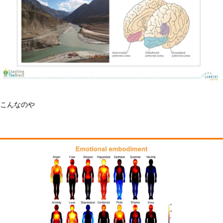
イ
ン」
は
こんなのや