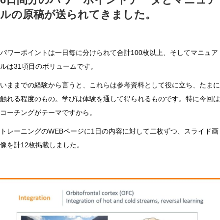
ョ
ルの原稿が送られてきました。
セ
フ・
オ
パワーポイントは一日毎に分けられて合計100枚以上、そしてマニュア
コ
ルは31項目のボリュームです。
ナ
いままでの経験から言うと、これらは参考資料として役に立ち、たまに
ー
触れる程度のもの。学びは体験を通して得られるものです。特に今回は
氏
コーチングがテーマですから。
の
トレーニングのWEBページに1日の内容に対して二枚ずつ、スライド画
「コ
像を計12枚掲載しました。
ー
チ
ン
グ・
ブ
レ