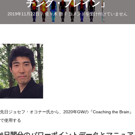
チング・ブレイン」
ス
2019年11月22日
/
佐々木 啓
/
コメントを受け付けていません
ラ
イ
ド
画
像
を
掲
載
し
ま
し
先日ジョセフ・オコナー氏から、2020年GWの『Coaching the Brain』
た
で使用する
～
ジ
6日間分のパワーポイントデータとマニュア