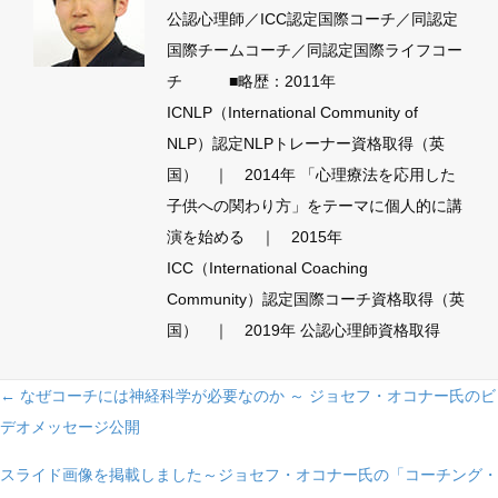
公認心理師／ICC認定国際コーチ／同認定
国際チームコーチ／同認定国際ライフコー
チ ■略歴：2011年
ICNLP（International Community of
NLP）認定NLPトレーナー資格取得（英
国） ｜ 2014年 「心理療法を応用した
子供への関わり方」をテーマに個人的に講
演を始める ｜ 2015年
ICC（International Coaching
Community）認定国際コーチ資格取得（英
国） ｜ 2019年 公認心理師資格取得
Posts
← なぜコーチには神経科学が必要なのか ～ ジョセフ・オコナー氏のビ
navigation
デオメッセージ公開
スライド画像を掲載しました～ジョセフ・オコナー氏の「コーチング・