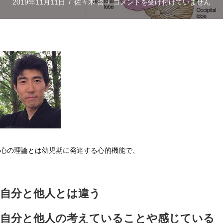
自
2019年11月11日
/
佐々木 啓
/
コメントを受け付けていません
分
と
他
人
は
違
う
と
ど
う
心の理論とは幼児期に発達する心的機能で、
分
る
の
自分と他人とは違う
か？
～
自分と他人の考えていることや感じている