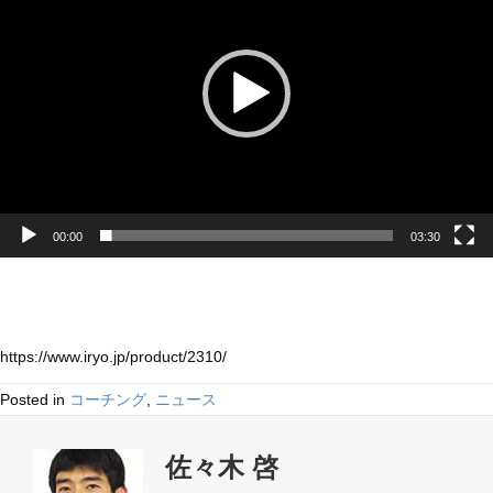
プ
レ
ー
ヤ
ー
00:00
03:30
https://www.iryo.jp/product/2310/
Posted in
コーチング
,
ニュース
佐々木 啓