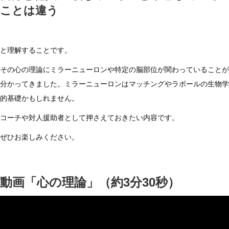
動
ことは違う
画
「心
の
と理解することです。
理
その心の理論にミラーニューロンや特定の脳部位が関わっていることが
論」
分かってきました。ミラーニューロンはマッチングやラポールの生物学
公
的基礎かもしれません。
開
は
コーチや対人援助者として押さえておきたい内容です。
ぜひお楽しみください。
動画「心の理論」（約3分30秒）
動
画