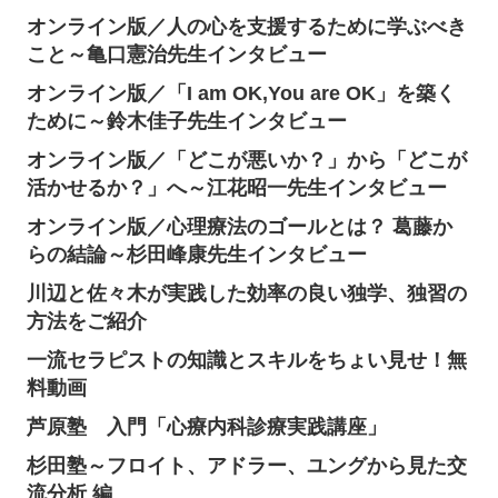
オンライン版／人の心を支援するために学ぶべき
こと～亀口憲治先生インタビュー
オンライン版／「I am OK,You are OK」を築く
ために～鈴木佳子先生インタビュー
オンライン版／「どこが悪いか？」から「どこが
活かせるか？」へ～江花昭一先生インタビュー
オンライン版／心理療法のゴールとは？ 葛藤か
らの結論～杉田峰康先生インタビュー
川辺と佐々木が実践した効率の良い独学、独習の
方法をご紹介
一流セラピストの知識とスキルをちょい見せ！無
料動画
芦原塾 入門「心療内科診療実践講座」
杉田塾～フロイト、アドラー、ユングから見た交
流分析 編