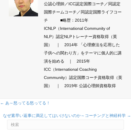
公認心理師／ICC認定国際コーチ／同認定
国際チームコーチ／同認定国際ライフコー
チ ■略歴：2011年
ICNLP（International Community of
NLP）認定NLPトレーナー資格取得（英
国） ｜ 2014年 「心理療法を応用した
子供への関わり方」をテーマに個人的に講
演を始める ｜ 2015年
ICC（International Coaching
Community）認定国際コーチ資格取得（英
国） ｜ 2019年 公認心理師資格取得
Posts
← あ～怒ってる怒ってる！
navigation
なぜ素早い返事に満足してはいけないのか～コーチングと神経科学 →