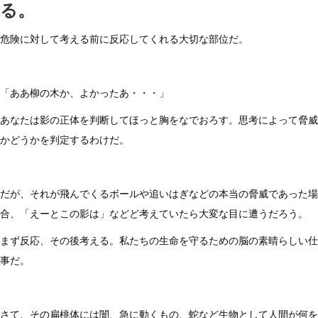
る。
危険に対して考える前に反応してくれる大切な部位だ。
「ああ柳の木か、よかったあ・・・」
あなたは影の正体を判断してほっと胸をなでおろす。思考によって脅威
かどうかを判定するわけだ。
だが、それが飛んでくるボールや追いはぎなどの本当の脅威であった場
合、「えーとこの影は」などど考えていたら大変な目に遭うだろう。
まず反応、その後考える。私たちの生命を守るための脳の素晴らしい仕
事だ。
さて、その扁桃体には闇、急に動くもの、蛇など生物として人間が何を