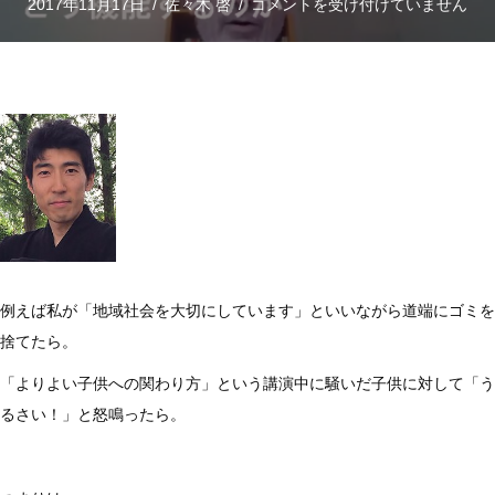
「少
2017年11月17日
/
佐々木 啓
/
コメントを受け付けていません
し
は
考
え
て」
欲
し
い
な
例えば私が「地域社会を大切にしています」といいながら道端にゴミを
ら
捨てたら。
～
神
「よりよい子供への関わり方」という講演中に騒いだ子供に対して「う
経
るさい！」と怒鳴ったら。
科
学