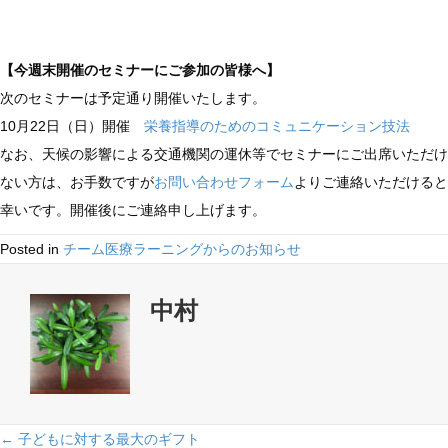
開
催
【今週末開催のセミナーにご参加の皆様へ】
セ
次のセミナーは予定通り開催いたします。
ミ
10月22日（日）開催
栄養指導のためのコミュニケーション技法
ナ
なお、天候の影響による交通機関の運休等でセミナーにご出席いただけ
ー
ない方は、お手数ですが
お問い合わせフォーム
よりご連絡いただけると
に
幸いです。開催後にご連絡申し上げます。
つ
い
Posted in
チーム医療ラーニングからのお知らせ
て
は
中村
Posts
← 子どもに対する最大のギフト