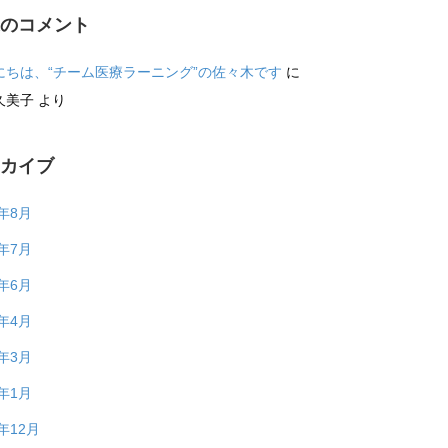
近のコメント
にちは、“チーム医療ラーニング”の佐々木です
に
久美子
より
ーカイブ
6年8月
6年7月
6年6月
6年4月
6年3月
6年1月
5年12月