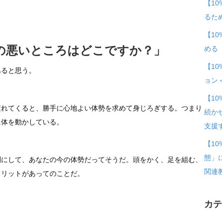
秘
【1
め
るた
て
【1
い
の悪いところはどこですか？」
める
る
【1
も
あると思う。
ョン
の
は
【1
疲れてくると、勝手に心地よい体勢を求めて身じろぎする。つまり
続か
に体を動かしている。
支援
【1
態」
別にして、あなたの今の体勢だってそうだ。頭をかく、足を組む、
関連
メリットがあってのことだ。
カ