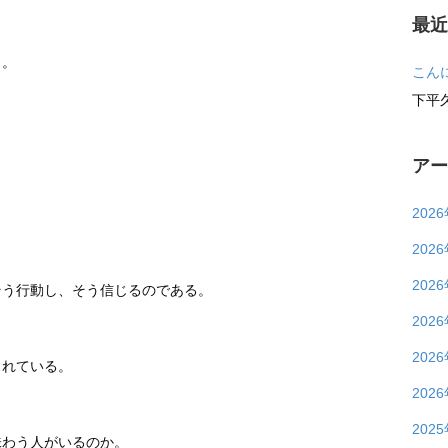
最
と。
こん
下平
ア
202
202
202
そう行動し、そう信じるのである。
202
202
くれている。
202
202
味わう人がいるのか。