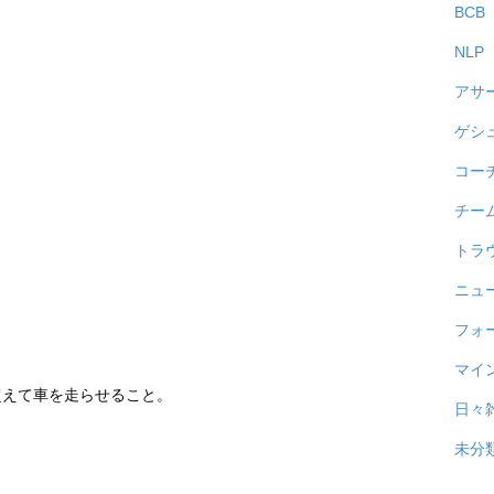
BCB
NLP
アサ
ゲシ
コー
チー
トラ
ニュ
フォ
マイ
超えて車を走らせること。
日々
未分