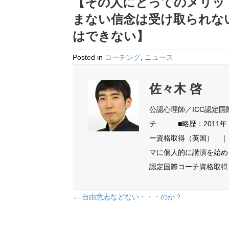
【その人にとってのメリッ
まない信念は受け取られな
はできない】
Posted in
コーチング
,
ニュース
佐々木 啓
公認心理師／ICC認定
チ ■略歴：2011年 ICNL
ー資格取得（英国） ｜
マに個人的に講演を始める ｜ 20
認定国際コーチ資格取得（
Posts
← 自由意志などない・・・のか？
navigation