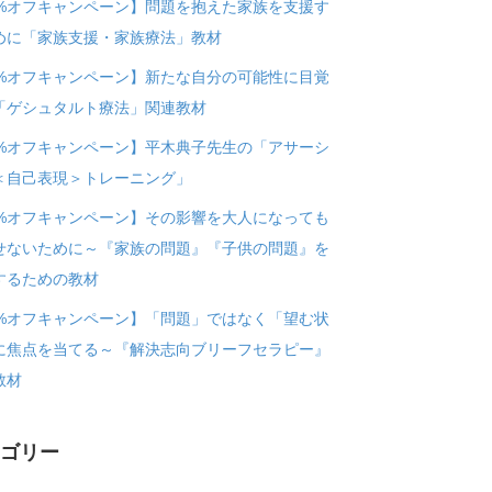
0%オフキャンペーン】問題を抱えた家族を支援す
めに「家族支援・家族療法」教材
0%オフキャンペーン】新たな自分の可能性に目覚
「ゲシュタルト療法」関連教材
0%オフキャンペーン】平木典子先生の「アサーシ
＜自己表現＞トレーニング」
0%オフキャンペーン】その影響を大人になっても
せないために～『家族の問題』『子供の問題』を
するための教材
0%オフキャンペーン】「問題」ではなく「望む状
に焦点を当てる～『解決志向ブリーフセラピー』
教材
テゴリー