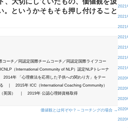
ト、大切にしていたもの、価値観を汲
202
い。というかそもそも押し付けること
202
202
202
202
202
国際コーチ／同認定国際チームコーチ／同認定国際ライフコー
202
P（International Community of NLP）認定NLPトレーナ
 2014年 「心理療法を応用した子供への関わり方」をテー
202
15年 ICC（International Coaching Community）
202
英国） ｜ 2019年 公認心理師資格取得
202
202
価値観とは何ぞや？～コーチングの場合 →
202