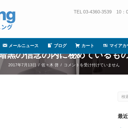
TEL 03-4360-3539
メールニュース
ブログ
カート
マイアカ
暗黒の信念の内に秘めているも
暗
2017年7月13日
/
佐々木 啓
/
コメントを受け付けていません
黒
の
信
念
の
内
最
に