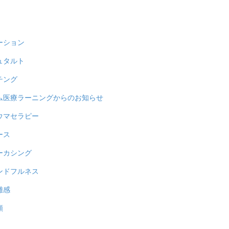
ーション
ュタルト
チング
ム医療ラーニングからのお知らせ
ウマセラピー
ース
ーカシング
ンドフルネス
雑感
類