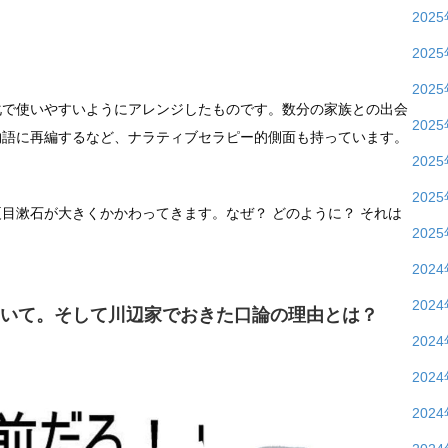
202
202
202
化で使いやすいようにアレンジしたものです。数分の家族との出会
202
物語に再編するなど、ナラティブセラピー的側面も持っています。
202
202
目漱石が大きくかかわってきます。なぜ？ どのように？ それは
202
。
202
202
いて。そして川辺家でおきた口論の理由とは？
202
202
202