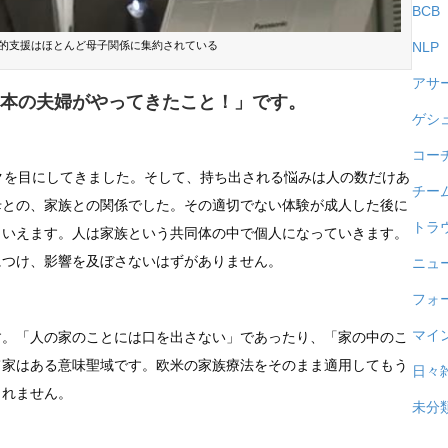
料
BCB
動
NLP
的支援はほとんど母子関係に集約されている
画
アサ
は
本の夫婦がやってきたこと！」です。
ゲシ
コー
クを目にしてきました。そして、持ち出される悩みは人の数だけあ
チー
母との、家族との関係でした。その適切でない体験が成人した後に
トラ
もいえます。人は家族という共同体の中で個人になっていきます。
につけ、影響を及ぼさないはずがありません。
ニュ
フォ
マイ
す。「人の家のことには口を出さない」であったり、「家の中のこ
て家はある意味聖域です。欧米の家族療法をそのまま適用してもう
日々
しれません。
未分