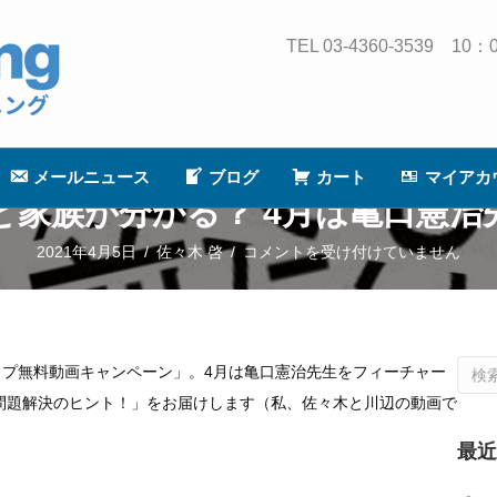
TEL 03-4360-3539
メールニュース
ブログ
カート
マイアカ
と家族が分かる？ 4月は亀口憲治
漱
2021年4月5日
/
佐々木 啓
/
コメントを受け付けていません
石
が
分
プ無料動画キャンペーン」。4月は亀口憲治先生をフィーチャー
か
問題解決のヒント！」をお届けします（私、佐々木と川辺の動画で
る
と
最
家