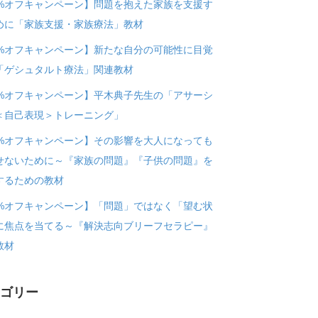
0%オフキャンペーン】問題を抱えた家族を支援す
めに「家族支援・家族療法」教材
0%オフキャンペーン】新たな自分の可能性に目覚
「ゲシュタルト療法」関連教材
0%オフキャンペーン】平木典子先生の「アサーシ
＜自己表現＞トレーニング」
0%オフキャンペーン】その影響を大人になっても
せないために～『家族の問題』『子供の問題』を
するための教材
0%オフキャンペーン】「問題」ではなく「望む状
に焦点を当てる～『解決志向ブリーフセラピー』
教材
テゴリー