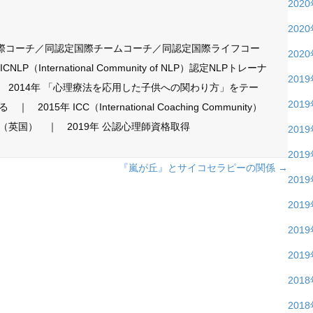
202
202
国際コーチ／同認定国際チームコーチ／同認定国際ライフコー
202
P（International Community of NLP）認定NLPトレーナ
201
 2014年 「心理療法を応用した子供への関わり方」をテー
201
15年 ICC（International Coaching Community）
英国） ｜ 2019年 公認心理師資格取得
201
201
『嵐が丘』とサイコセラピーの関係 →
201
201
201
201
201
201