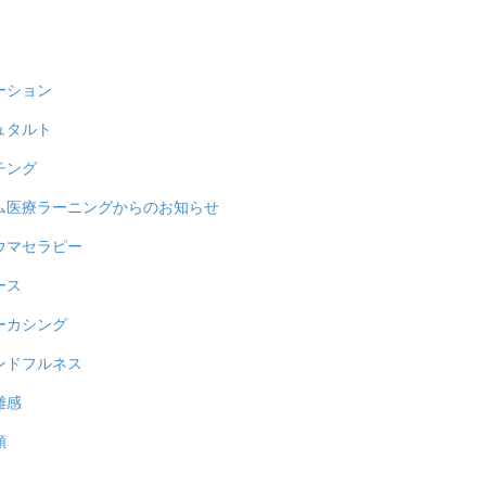
ーション
ュタルト
チング
ム医療ラーニングからのお知らせ
ウマセラピー
ース
ーカシング
ンドフルネス
雑感
類