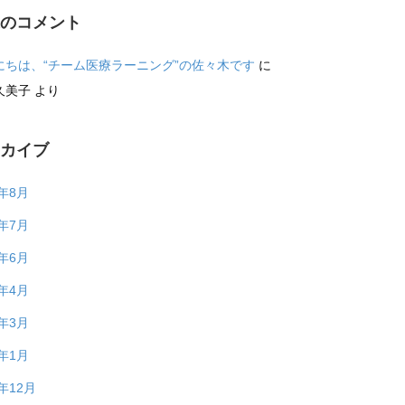
近のコメント
にちは、“チーム医療ラーニング”の佐々木です
に
久美子
より
ーカイブ
6年8月
6年7月
6年6月
6年4月
6年3月
6年1月
5年12月