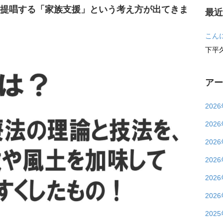
提唱する「家族支援」という考え方が出てきま
最
こん
下平
ア
202
202
202
202
202
202
202