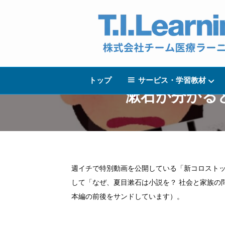
トップ
サービス・学習教材
漱石が分かる
週イチで特別動画を公開している「新コロストッ
して「なぜ、夏目漱石は小説を？ 社会と家族の
本編の前後をサンドしています）。