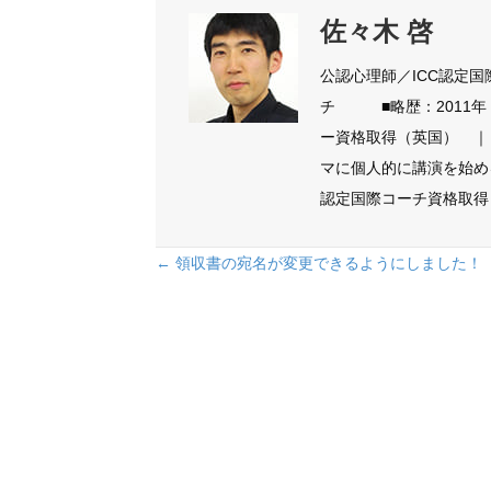
佐々木 啓
公認心理師／ICC認定
チ ■略歴：2011年 ICNL
ー資格取得（英国） ｜
マに個人的に講演を始める ｜ 20
認定国際コーチ資格取得（
Posts
← 領収書の宛名が変更できるようにしました！
navigation