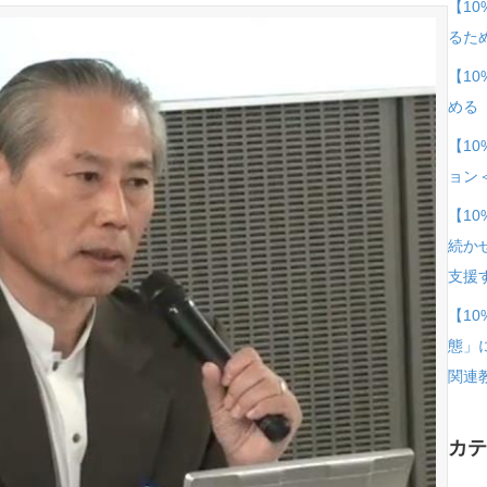
族
【1
が
るた
分
【1
か
める
る？
【1
4
ョン
月
は
【1
亀
続か
口
支援
憲
【1
治
態」
先
関連
生
の
カ
無