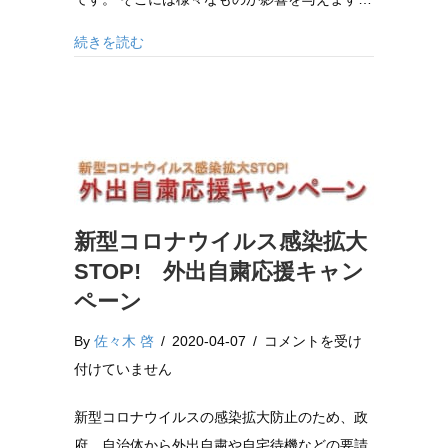
ー
ン】
続きを読む
平
木
典
子
先
生
の
新型コロナウイルス感染拡大
「ア
STOP! 外出自粛応援キャン
サ
ペーン
ー
新
By
佐々木 啓
/
2020-04-07
/
コメントを受け
シ
型
付けていません
ョ
コ
ン
新型コロナウイルスの感染拡大防止のため、政
ロ
＜
府、自治体から外出自粛や自宅待機などの要請