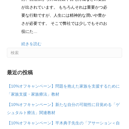
ナ
自
が出されています。 もちろんそれは重要かつ必
ウ
己
要な行動ですが、人生には精神的な潤いや豊か
イ
表
さが必要です。 そこで弊社では少しでもそのお
ル
現
役にた…
ス
＞
感
ト
続きを読む
染
レ
拡
ー
大
ニ
最近の投稿
STOP!
ン
外
グ」
【10%オフキャンペーン】問題を抱えた家族を支援するために
出
は
「家族支援・家族療法」教材
自
【10%オフキャンペーン】新たな自分の可能性に目覚める「ゲ
粛
シュタルト療法」関連教材
応
援
【10%オフキャンペーン】平木典子先生の「アサーション＜自