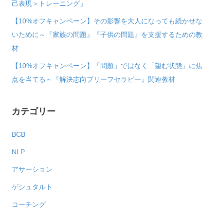
キ
己表現＞トレーニング」
ャ
【10%オフキャンペーン】その影響を大人になっても続かせな
ン
いために～『家族の問題』『子供の問題』を支援するための教
ペ
材
ー
【10%オフキャンペーン】「問題」ではなく「望む状態」に焦
ン
点を当てる～『解決志向ブリーフセラピー』関連教材
は
カテゴリー
BCB
NLP
アサーション
ゲシュタルト
コーチング