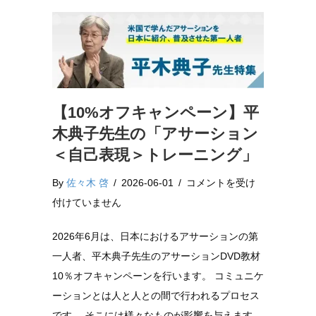
【10%オフキャンペーン】平
木典子先生の「アサーション
＜自己表現＞トレーニング」
【10%
By
佐々木 啓
/
2026-06-01
/
コメントを受け
オ
付けていません
フ
2026年6月は、日本におけるアサーションの第
キ
一人者、平木典子先生のアサーションDVD教材
ャ
10％オフキャンペーンを行います。 コミュニケ
ン
ーションとは人と人との間で行われるプロセス
ペ
です。 そこには様々なものが影響を与えます…