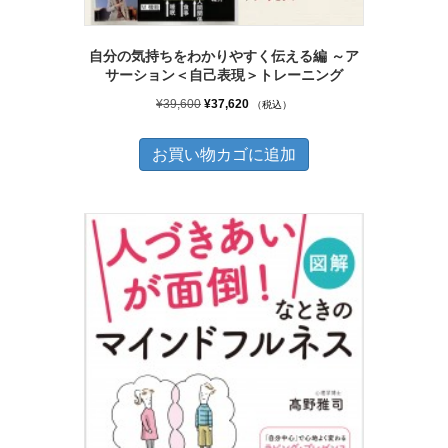
自分の気持ちをわかりやすく伝える編 ～ア
サーション＜自己表現＞トレーニング
元
現
¥
39,600
¥
37,620
（税込）
の
在
価
の
お買い物カゴに追加
格
価
は
格
¥39,600
は
で
¥37,620
し
で
た。
す。