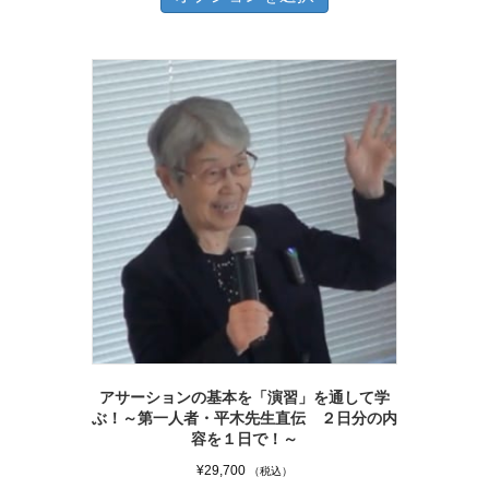
の
¥8,470
商
–
品
¥28,600
に
は
複
数
の
バ
リ
エ
ー
シ
アサーションの基本を「演習」を通して学
ョ
ぶ！～第一人者・平木先生直伝 ２日分の内
ン
容を１日で！～
が
¥
29,700
（税込）