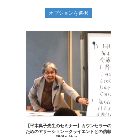
こ
オプションを選択
の
商
品
に
は
複
数
の
バ
リ
エ
ー
シ
【平木典子先生のセミナー】カウンセラーの
ョ
ためのアサーション～クライエントとの信頼
ン