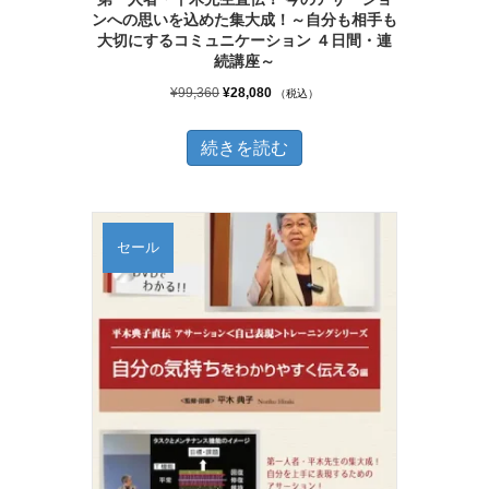
ンへの思いを込めた集大成！～自分も相手も
大切にするコミュニケーション ４日間・連
続講座～
元
現
¥
99,360
¥
28,080
（税込）
の
在
価
の
続きを読む
格
価
は
格
¥99,360
は
セール
で
¥28,080
し
で
た。
す。