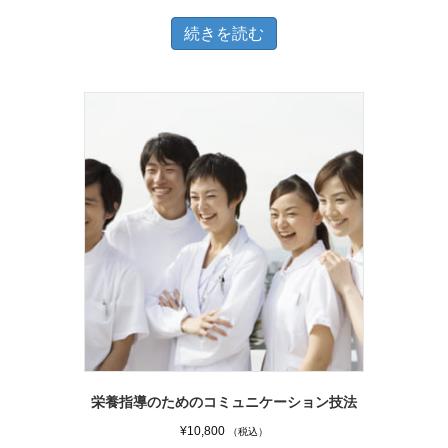
あ
り
続きを読む
ま
す。
オ
プ
シ
ョ
ン
は
商
品
ペ
ー
ジ
栄養指導のためのコミュニケーション技法
か
¥
10,800
（税込）