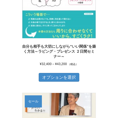
自分も相手も大切にしながら“いい関係”を築
く方法～ラビング・プレゼンス ２日間セミ
ナー～
価
¥
32,400
–
¥
43,200
（税込）
格
こ
帯:
オプションを選択
の
¥32,400
商
–
品
¥43,200
セール
に
は
複