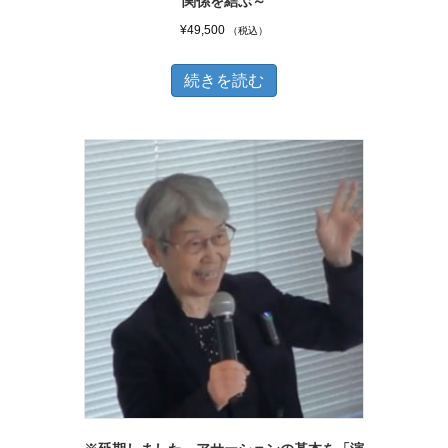
関係を結ぶ～
が
¥
49,500
（税込）
あ
り
続きを読む
ま
す。
オ
プ
シ
ョ
ン
は
商
品
ペ
ー
ジ