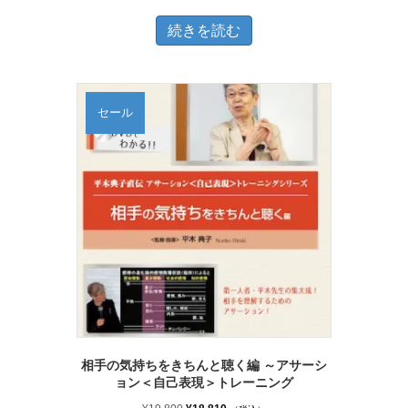
ら
選
続きを読む
択
で
き
セール
ま
す
相手の気持ちをきちんと聴く編 ～アサーシ
ョン＜自己表現＞トレーニング