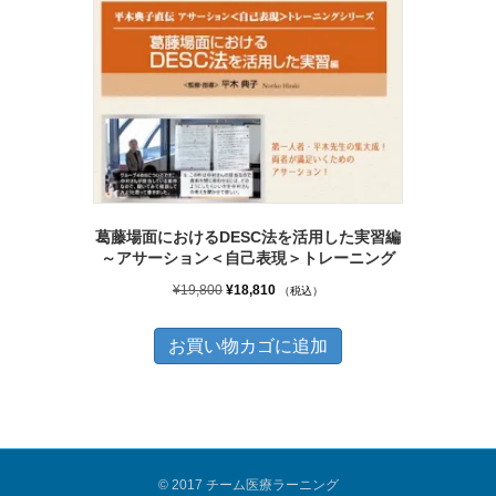
数
の
バ
リ
エ
ー
シ
葛藤場面におけるDESC法を活用した実習編
ョ
～アサーション＜自己表現＞トレーニング
ン
元
現
¥
19,800
¥
18,810
（税込）
が
の
在
あ
価
の
お買い物カゴに追加
り
格
価
は
格
ま
¥19,800
は
す。
で
¥18,810
オ
し
で
© 2017 チーム医療ラーニング
プ