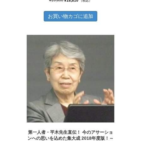
元
現
¥
19,800
¥
18,810
（税込）
の
在
価
の
お買い物カゴに追加
格
価
は
格
¥19,800
は
で
¥18,810
し
で
た。
す。
第一人者・平木先生直伝！ 今のアサーショ
ンへの思いを込めた集大成 2018年度版！～