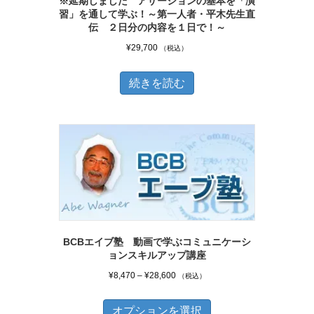
※延期しました アサーションの基本を「演
習」を通して学ぶ！～第一人者・平木先生直
か
伝 ２日分の内容を１日で！～
ら
¥
29,700
（税込）
選
択
続きを読む
で
き
ま
す
BCBエイブ塾 動画で学ぶコミュニケーシ
ョンスキルアップ講座
価
¥
8,470
–
¥
28,600
（税込）
格
こ
帯:
オプションを選択