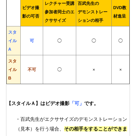
レクチャー受講
百武先生の
ビデオ撮
DVD教
参加者同士のエ
デモンストレー
影の可否
材進呈
クササイズ
ションの相手
スタ
イル
可
◯
◯
◯
A
スタ
イル
不可
◯
×
×
B
【スタイルＡ】はビデオ撮影
「可」
です。
・百武先生がエクササイズのデモンストレーション
（見本）を行う場合、
その相手をすることができま