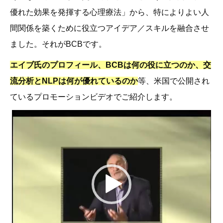
優れた効果を発揮する心理療法」から、特によりよい人
間関係を築くために役立つアイデア／スキルを融合させ
ました。それがBCBです。
エイブ氏のプロフィール、BCBは何の役に立つのか、交
流分析とNLPは何が優れているのか
等、米国で公開され
ているプロモーションビデオでご紹介します。
動
画
プ
レ
ー
ヤ
ー