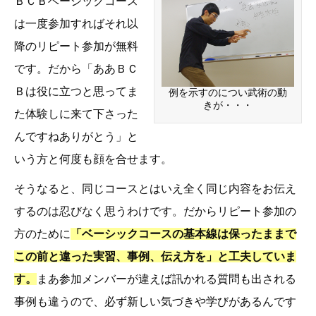
ＢＣＢベーシックコース
は一度参加すればそれ以
降のリピート参加が無料
です。だから「ああＢＣ
Ｂは役に立つと思ってま
例を示すのについ武術の動
きが・・・
た体験しに来て下さった
んですねありがとう」と
いう方と何度も顔を合せます。
そうなると、同じコースとはいえ全く同じ内容をお伝え
するのは忍びなく思うわけです。だからリピート参加の
方のために
「ベーシックコースの基本線は保ったままで
この前と違った実習、事例、伝え方を」と工夫していま
す。
まあ参加メンバーが違えば訊かれる質問も出される
事例も違うので、必ず新しい気づきや学びがあるんです