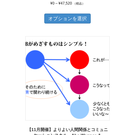
価
¥
0
–
¥
47,520
（税込）
格
こ
帯:
オプションを選択
の
¥0
商
–
品
¥47,520
に
は
複
数
の
バ
リ
エ
ー
シ
【11月開催】よりよい人間関係とコミュニ
ョ