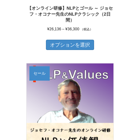
ー
【オンライン研修】NLPとゴール ～ ジョセ
フ・オコナー先生のNLPクラシック（2日
ジ
間）
か
価
¥
26,136
–
¥
36,300
（税込）
ら
格
こ
選
帯:
オプションを選択
の
択
¥26,136
商
–
で
品
¥36,300
き
セール
に
ま
は
す
複
数
の
バ
リ
エ