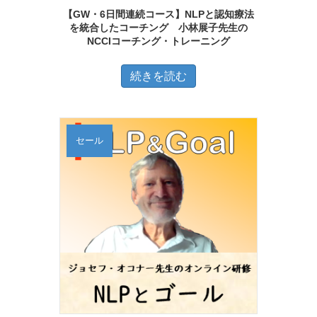
ジ
【GW・6日間連続コース】NLPと認知療法
ョ
を統合したコーチング 小林展子先生の
か
ン
NCCIコーチング・トレーニング
ら
が
選
続きを読む
あ
択
り
で
ま
き
す。
セール
ま
オ
す
プ
シ
ョ
ン
は
商
品
ペ