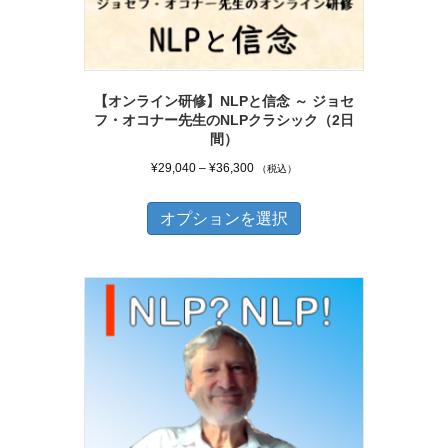
品
エ
ペ
ー
ー
シ
ジ
【オンライン研修】NLPと信念 ～ ジョセ
ョ
フ・オコナー先生のNLPクラシック（2日
か
ン
間）
ら
が
価
¥
29,040
–
¥
36,300
（税込）
選
あ
格
こ
択
帯:
り
オプションを選択
の
で
¥29,040
ま
商
き
–
す。
品
¥36,300
ま
オ
に
す
プ
は
シ
複
ョ
数
ン
の
は