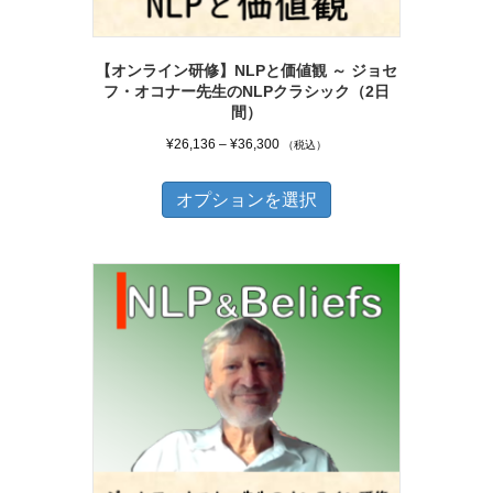
ー
シ
【オンライン研修】NLPと価値観 ～ ジョセ
ョ
フ・オコナー先生のNLPクラシック（2日
ン
間）
が
価
¥
26,136
–
¥
36,300
（税込）
あ
格
こ
帯:
り
オプションを選択
の
¥26,136
ま
商
–
す。
品
¥36,300
オ
に
プ
は
シ
複
ョ
数
ン
の
は
バ
商
リ