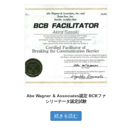
き
–
す。
品
¥148,500
ま
オ
に
す
プ
は
シ
複
ョ
数
ン
の
は
バ
商
リ
品
エ
ペ
ー
ー
シ
ジ
Abe Wagner ＆ Associates認定 BCBファ
ョ
シリーテータ認定試験
か
ン
ら
が
続きを読む
選
あ
択
り