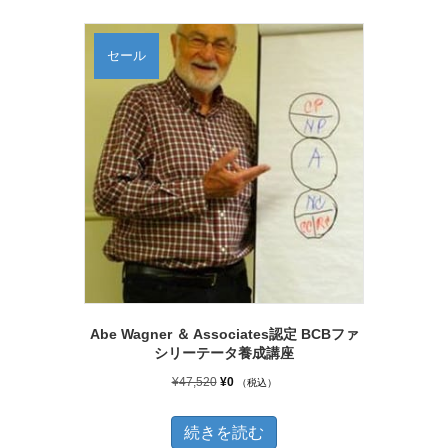
–
択
¥10,800
で
セール
き
ま
す
Abe Wagner ＆ Associates認定 BCBファ
シリーテータ養成講座
元
現
¥
47,520
¥
0
（税込）
の
在
価
の
続きを読む