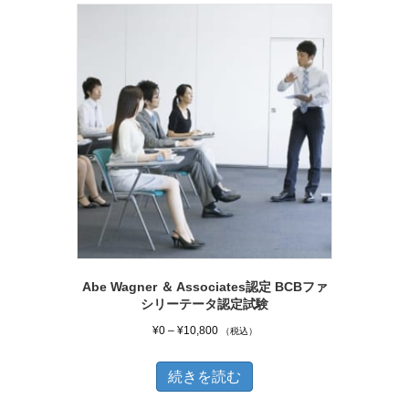
で
ま
き
す。
ま
オ
す
プ
シ
ョ
ン
は
商
品
ペ
Abe Wagner ＆ Associates認定 BCBファ
ー
シリーテータ認定試験
ジ
価
¥
0
–
¥
10,800
（税込）
か
格
帯:
続きを読む
ら
¥0
選