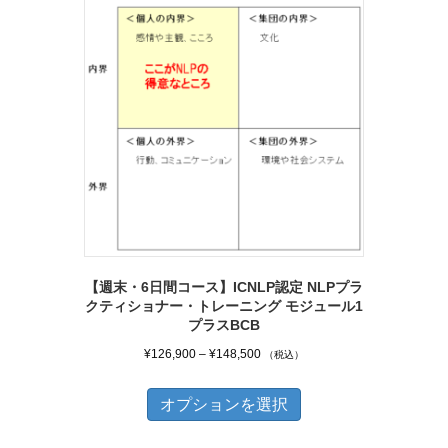
オ
に
プ
は
シ
複
ョ
数
ン
の
は
バ
商
リ
品
エ
ペ
ー
ー
シ
ジ
【週末・6日間コース】ICNLP認定 NLPプラ
ョ
クティショナー・トレーニング モジュール1
か
ン
プラスBCB
ら
が
価
¥
126,900
–
¥
148,500
（税込）
選
あ
格
こ
択
帯:
り
オプションを選択
の
で
¥126,900
ま
商