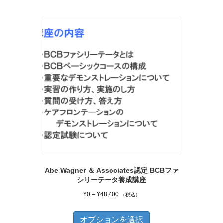
Abe Wagner ＆ Associates認定 BCBファ
シリーテータ養成講座
価
¥
0
–
¥
48,400
（税込）
格
こ
帯:
オプションを選択