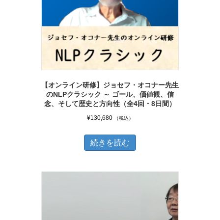
ン
の
は
バ
商
リ
品
エ
ペ
ー
ー
シ
ジ
【オンライン研修】ジョセフ・オコナー先生
ョ
のNLPクラシック ～ ゴール、価値観、信
か
ン
念、そして歴史と方向性（全4回・8日間）
ら
が
¥
130,680
（税込）
選
あ
択
り
続きを読む
で
ま
き
す。
ま
オ
す
プ
シ