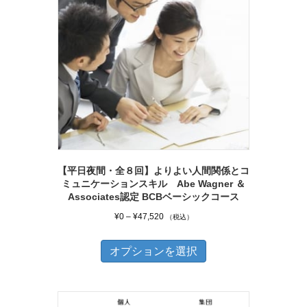
は
複
数
の
バ
リ
エ
ー
シ
【平日夜間・全８回】よりよい人間関係とコ
ョ
ミュニケーションスキル Abe Wagner ＆
ン
Associates認定 BCBベーシックコース
が
価
¥
0
–
¥
47,520
（税込）
あ
格
こ
帯:
り
オプションを選択
の
¥0
ま
商
–
す。
品
¥47,520