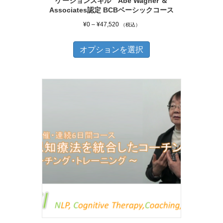
ケーションスキル Abe Wagner ＆
ン
Associates認定 BCBベーシックコース
が
価
¥
0
–
¥
47,520
（税込）
あ
格
こ
帯:
り
オプションを選択
の
¥0
ま
商
–
す。
品
¥47,520
オ
に
プ
は
シ
複
ョ
数
ン
の
は
バ
商
リ
品
エ
ペ
ー
ー
シ