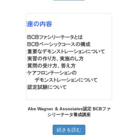
格
価
は
格
¥47,520
は
で
¥0
し
で
た。
す。
Abe Wagner ＆ Associates認定 BCBファ
シリーテータ養成講座
続きを読む