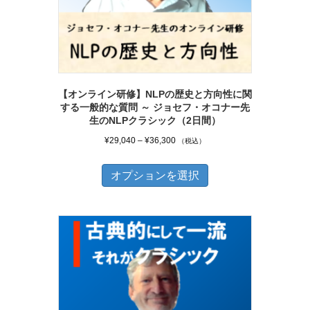
バ
商
リ
品
エ
ペ
ー
ー
シ
ジ
【オンライン研修】NLPの歴史と方向性に関
ョ
する一般的な質問 ～ ジョセフ・オコナー先
か
ン
生のNLPクラシック（2日間）
ら
が
価
¥
29,040
–
¥
36,300
（税込）
選
格
あ
こ
択
帯:
オプションを選択
り
の
で
¥29,040
ま
商
–
き
す。
品
¥36,300
ま
オ
に
す
プ
は
シ
複
ョ
数