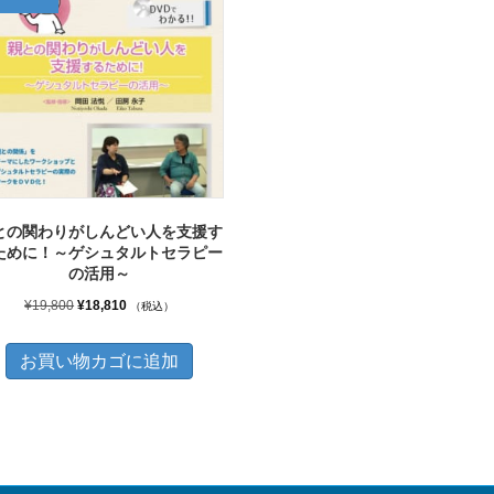
との関わりがしんどい人を支援す
ために！～ゲシュタルトセラピー
の活用～
元
現
¥
19,800
¥
18,810
（税込）
の
在
価
の
お買い物カゴに追加
格
価
は
格
¥19,800
は
で
¥18,810
し
で