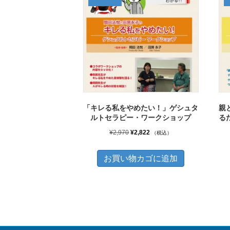
「キレる私をやめたい！」ゲシュタ
親
ルトセラピー・ワークショップ
る
元
現
¥
2,970
¥
2,822
（税込）
の
在
価
の
お買い物カゴに追加
格
価
は
格
¥2,970
は
で
¥2,822
し
で