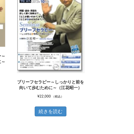
ー～
に～
ブリーフセラピー～しっかりと前を
向いて歩むために～（江花昭一）
¥
22,000
（税込）
続きを読む