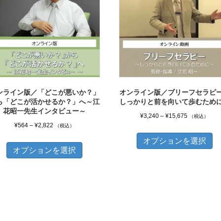
ンライン版／「どこが悪いか？」
オンライン版／ブリーフセラピ
ら「どこが活かせるか？」へ～江
しっかりと前を向いて歩むため
花昭一先生インタビュー～
価
¥
3,240
–
¥
15,675
（税込）
価
¥
564
–
¥
2,822
（税込）
格
こ
格
帯:
こ
オプションを選択
の
帯:
オプションを選択
¥3,240
の
商
¥564
–
商
品
–
¥15,675
品
¥2,822
に
に
は
は
複