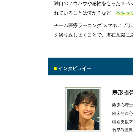
独自のノウハウや感性をもったスペ
れていることは何か？など、
本やセ
チーム医療ラーニング スマホアプ
を繰り返し聴くことで、潜在意識に
■
インタビュイー
宗形 奈
臨床心理士
臨床発達心
特別支援ア
竹早教員保