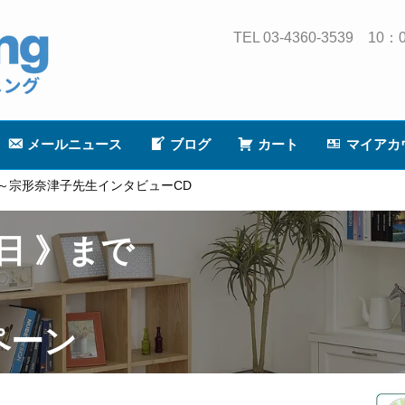
TEL 03-4360-3539
メールニュース
ブログ
カート
マイアカ
？～宗形奈津子先生インタビューCD
5日 》まで
ペーン