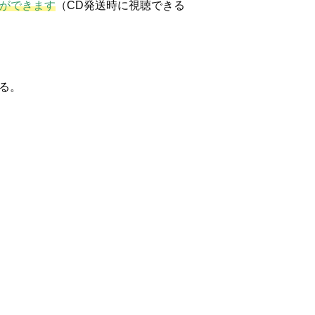
とができます
（CD発送時に視聴できる
る。