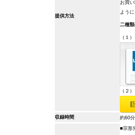
お買い
ように
提供方法
二種類
（１）
（２）
収録時間
約60分
■宗形