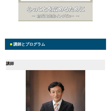
■
講師とプログラム
講師