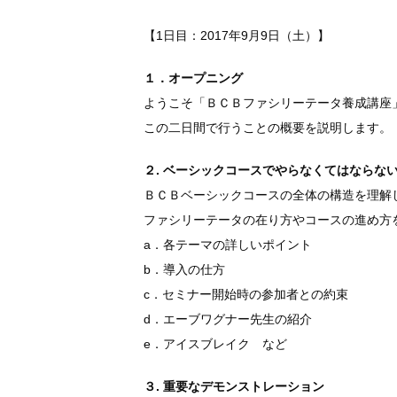
【1日目：2017年9月9日（土）】
１．オープニング
ようこそ「ＢＣＢファシリーテータ養成講座
この二日間で行うことの概要を説明します。
２. ベーシックコースでやらなくてはならな
ＢＣＢベーシックコースの全体の構造を理解
ファシリーテータの在り方やコースの進め方
a．各テーマの詳しいポイント
b．導入の仕方
c．セミナー開始時の参加者との約束
d．エーブワグナー先生の紹介
e．アイスブレイク など
３. 重要なデモンストレーション