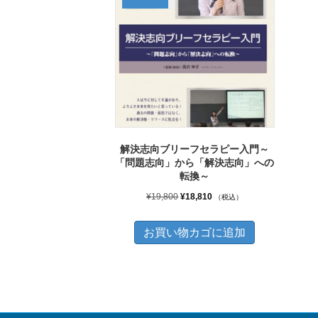
解決志向ブリーフセラピー入門～
「問題志向」から「解決志向」への
転換～
元
現
¥
19,800
¥
18,810
（税込）
の
在
価
の
お買い物カゴに追加
格
価
は
格
¥19,800
は
で
¥18,810
し
で