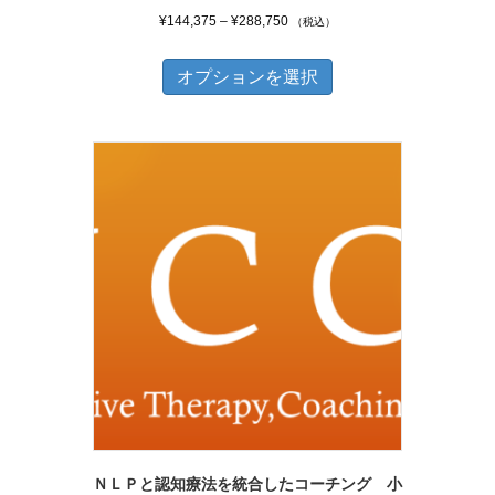
価
¥
144,375
–
¥
288,750
（税込）
格
こ
帯:
オプションを選択
の
¥144,375
商
–
品
¥288,750
に
は
複
数
の
バ
リ
エ
ー
シ
ＮＬＰと認知療法を統合したコーチング 小
ョ