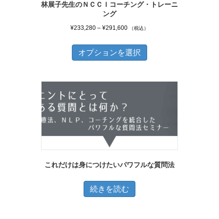
林展子先生のＮＣＣＩコーチング・トレーニ
ン
ング
が
価
¥
233,280
–
¥
291,600
（税込）
あ
格
こ
帯:
り
オプションを選択
の
¥233,280
ま
商
–
す。
品
¥291,600
オ
に
プ
は
シ
複
ョ
数
ン
の
は
これだけは身につけたいパワフルな質問法
バ
商
リ
続きを読む
品
エ
ペ
ー
ー