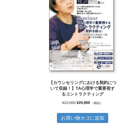
【カウンセリングにおける契約につ
いて収録！】TA心理学で重要視す
るコントラクティング
元
現
¥
22,000
¥
20,900
（税込）
の
在
価
の
お買い物カゴに追加
格
価
は
格