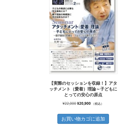
【実際のセッションを収録！】アタ
ッチメント（愛着）理論～子どもに
とっての安心の原点
元
現
¥
22,000
¥
20,900
（税込）
の
在
価
の
お買い物カゴに追加
格
価
は
格