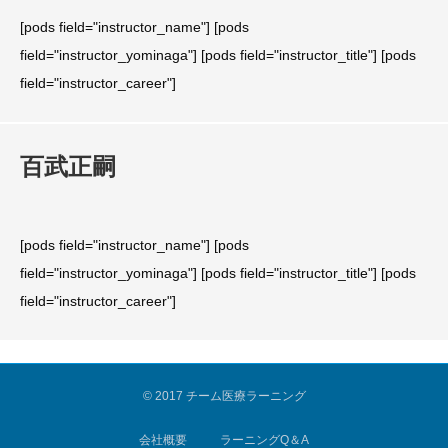
[pods field="instructor_name"] [pods
field="instructor_yominaga"] [pods field="instructor_title"] [pods
field="instructor_career"]
百武正嗣
[pods field="instructor_name"] [pods
field="instructor_yominaga"] [pods field="instructor_title"] [pods
field="instructor_career"]
© 2017 チーム医療ラーニング
会社概要
ラーニングQ＆A